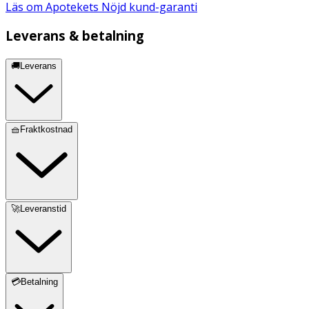
Läs om Apotekets Nöjd kund-garanti
Leverans & betalning
🚚Leverans
🧺Fraktkostnad
🚀Leveranstid
💳Betalning