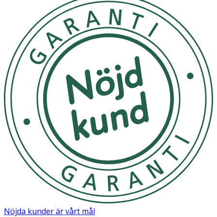
Nöjda kunder är vårt mål