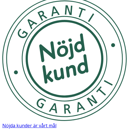
Nöjda kunder är vårt mål