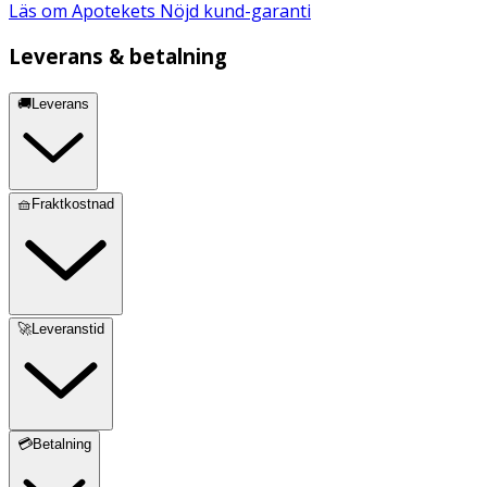
Läs om Apotekets Nöjd kund-garanti
Leverans & betalning
🚚Leverans
🧺Fraktkostnad
🚀Leveranstid
💳Betalning