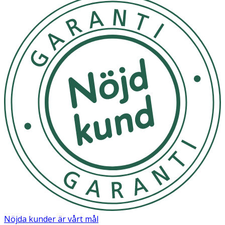
Nöjda kunder är vårt mål