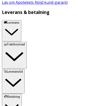
Läs om Apotekets Nöjd kund-garanti
Leverans & betalning
🚚Leverans
🧺Fraktkostnad
🚀Leveranstid
💳Betalning