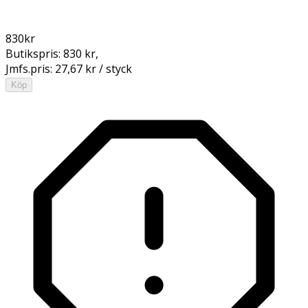
830
kr
Butikspris:
830 kr
,
Jmfs.pris:
27,67 kr / styck
Köp