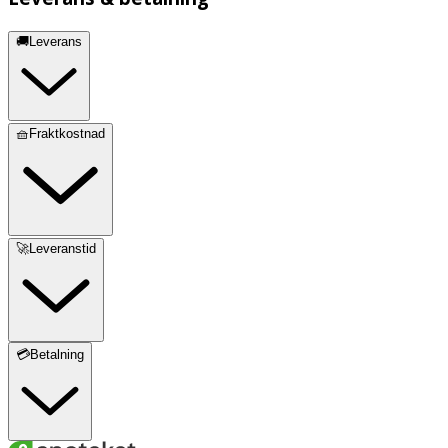
🚚Leverans
🧺Fraktkostnad
🚀Leveranstid
💳Betalning