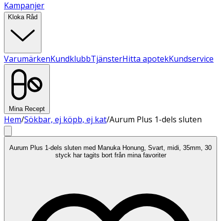
Kampanjer
Kloka Råd
Varumärken
Kundklubb
Tjänster
Hitta apotek
Kundservice
Mina Recept
Hem
/
Sökbar, ej köpb, ej kat
/
Aurum Plus 1-dels sluten
Aurum Plus 1-dels sluten med Manuka Honung, Svart, midi, 35mm, 30
styck har tagits bort från mina favoriter