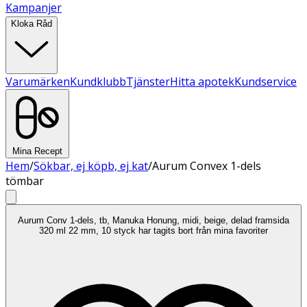
Kampanjer
Kloka Råd
Varumärken
Kundklubb
Tjänster
Hitta apotek
Kundservice
Mina Recept
Hem
/
Sökbar, ej köpb, ej kat
/
Aurum Convex 1-dels
tömbar
Aurum Conv 1-dels, tb, Manuka Honung, midi, beige, delad framsida
320 ml 22 mm, 10 styck har tagits bort från mina favoriter