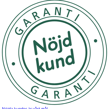
Nöjda kunder är vårt mål