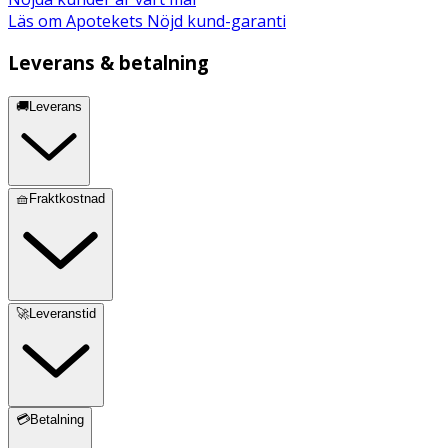
Läs om Apotekets Nöjd kund-garanti
Leverans & betalning
🚚Leverans
🧺Fraktkostnad
🚀Leveranstid
💳Betalning