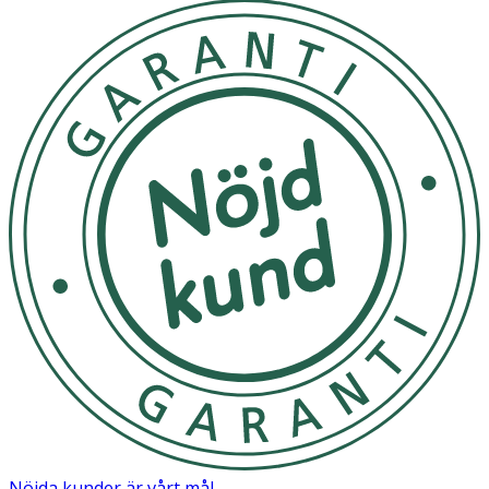
Nöjda kunder är vårt mål