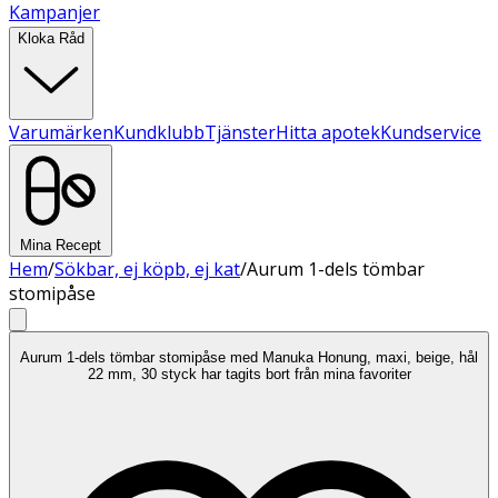
Kampanjer
Kloka Råd
Varumärken
Kundklubb
Tjänster
Hitta apotek
Kundservice
Mina Recept
Hem
/
Sökbar, ej köpb, ej kat
/
Aurum 1-dels tömbar
stomipåse
Aurum 1-dels tömbar stomipåse med Manuka Honung, maxi, beige, hål
22 mm, 30 styck har tagits bort från mina favoriter