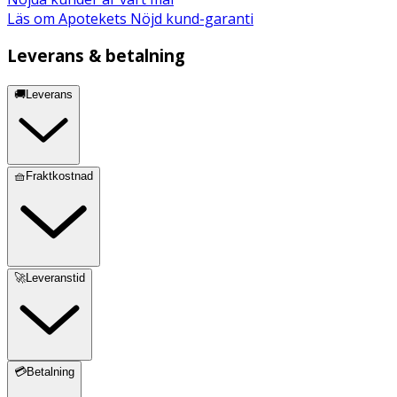
Läs om Apotekets Nöjd kund-garanti
Leverans & betalning
🚚Leverans
🧺Fraktkostnad
🚀Leveranstid
💳Betalning