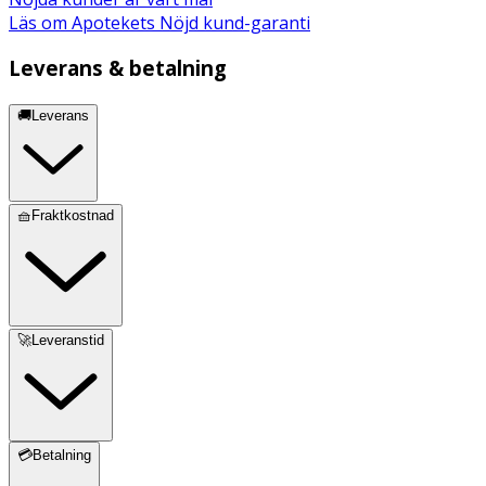
Läs om Apotekets Nöjd kund-garanti
Leverans & betalning
🚚Leverans
🧺Fraktkostnad
🚀Leveranstid
💳Betalning