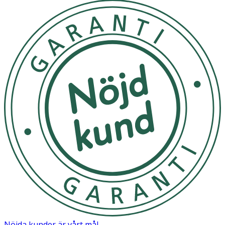
Nöjda kunder är vårt mål