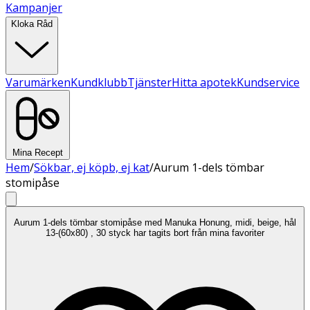
Kampanjer
Kloka Råd
Varumärken
Kundklubb
Tjänster
Hitta apotek
Kundservice
Mina Recept
Hem
/
Sökbar, ej köpb, ej kat
/
Aurum 1-dels tömbar
stomipåse
Aurum 1-dels tömbar stomipåse med Manuka Honung, midi, beige, hål
13-(60x80) , 30 styck har tagits bort från mina favoriter