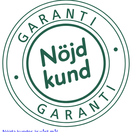
Nöjda kunder är vårt mål