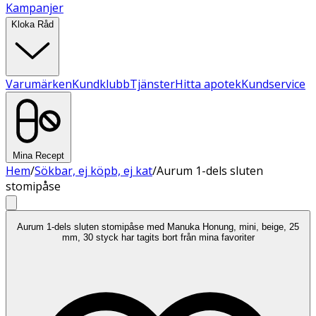
Kampanjer
Kloka Råd
Varumärken
Kundklubb
Tjänster
Hitta apotek
Kundservice
Mina Recept
Hem
/
Sökbar, ej köpb, ej kat
/
Aurum 1-dels sluten
stomipåse
Aurum 1-dels sluten stomipåse med Manuka Honung, mini, beige, 25
mm, 30 styck har tagits bort från mina favoriter