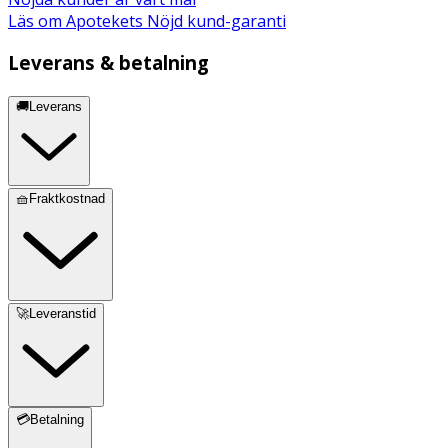
Läs om Apotekets Nöjd kund-garanti
Leverans & betalning
🚚Leverans
🧺Fraktkostnad
🚀Leveranstid
💳Betalning