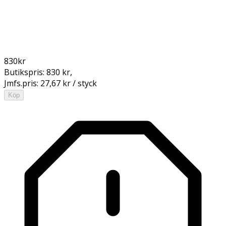
830
kr
Butikspris:
830 kr
,
Jmfs.pris:
27,67 kr / styck
Köp