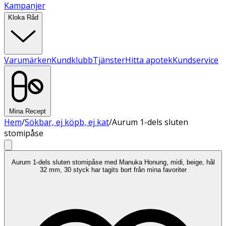
Kampanjer
Kloka Råd
Varumärken
Kundklubb
Tjänster
Hitta apotek
Kundservice
Mina Recept
Hem
/
Sökbar, ej köpb, ej kat
/
Aurum 1-dels sluten
stomipåse
Aurum 1-dels sluten stomipåse med Manuka Honung, midi, beige, hål
32 mm, 30 styck har tagits bort från mina favoriter