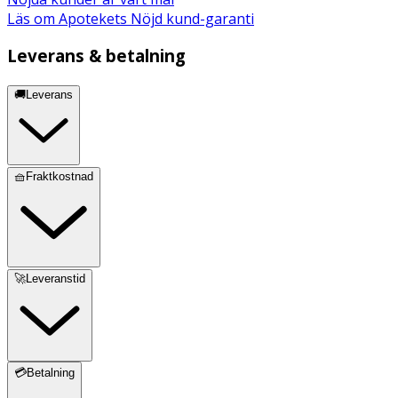
Läs om Apotekets Nöjd kund-garanti
Leverans & betalning
🚚Leverans
🧺Fraktkostnad
🚀Leveranstid
💳Betalning