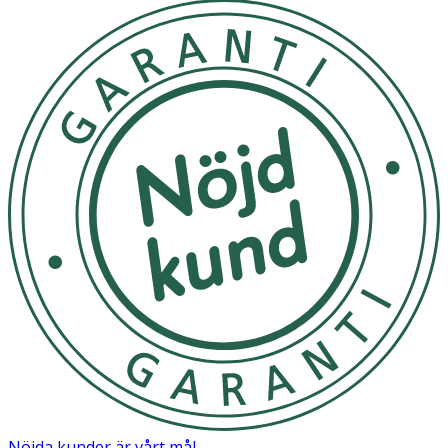
Nöjda kunder är vårt mål