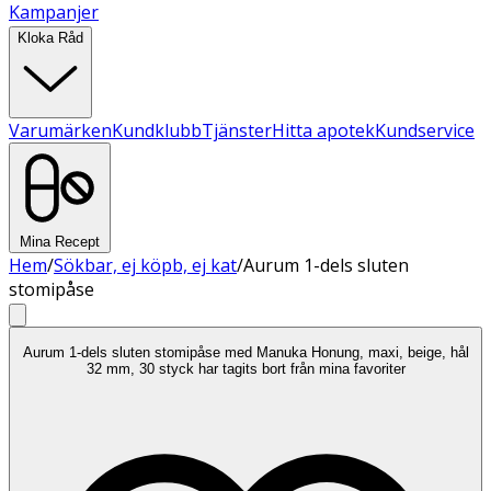
Kampanjer
Kloka Råd
Varumärken
Kundklubb
Tjänster
Hitta apotek
Kundservice
Mina Recept
Hem
/
Sökbar, ej köpb, ej kat
/
Aurum 1-dels sluten
stomipåse
Aurum 1-dels sluten stomipåse med Manuka Honung, maxi, beige, hål
32 mm, 30 styck har tagits bort från mina favoriter