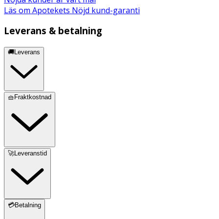
Läs om Apotekets Nöjd kund-garanti
Leverans & betalning
🚚Leverans
🧺Fraktkostnad
🚀Leveranstid
💳Betalning