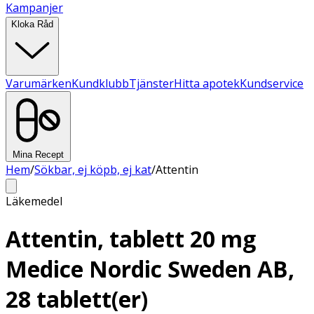
Kampanjer
Kloka Råd
Varumärken
Kundklubb
Tjänster
Hitta apotek
Kundservice
Mina Recept
Hem
/
Sökbar, ej köpb, ej kat
/
Attentin
Läkemedel
Attentin, tablett 20 mg
Medice Nordic Sweden AB,
28 tablett(er)