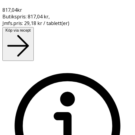
817,04
kr
Butikspris:
817,04 kr
,
Jmfs.pris:
29,18 kr / tablett(er)
Köp via recept