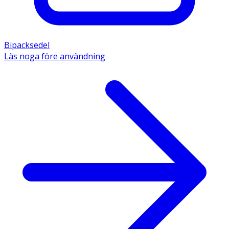
Bipacksedel
Läs noga före användning