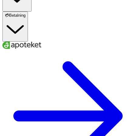
💳Betalning