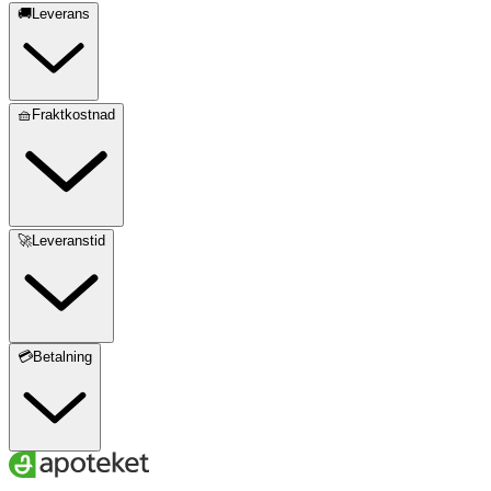
🚚Leverans
🧺Fraktkostnad
🚀Leveranstid
💳Betalning