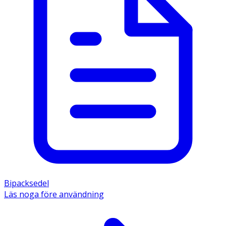
Bipacksedel
Läs noga före användning