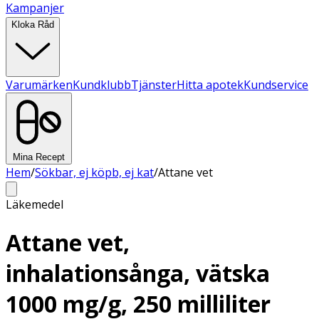
Kampanjer
Kloka Råd
Varumärken
Kundklubb
Tjänster
Hitta apotek
Kundservice
Mina Recept
Hem
/
Sökbar, ej köpb, ej kat
/
Attane vet
Läkemedel
Attane vet,
inhalationsånga, vätska
1000 mg/g, 250 milliliter