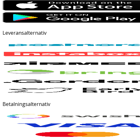
Leveransalternativ
Betalningsalternativ