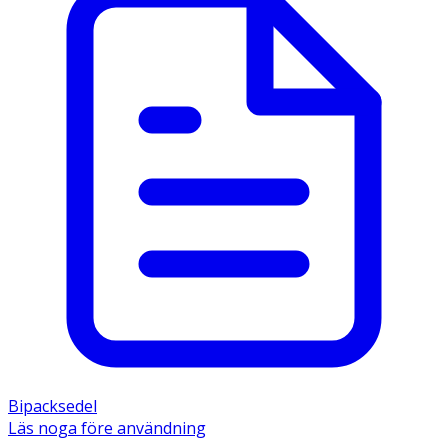
Bipacksedel
Läs noga före användning