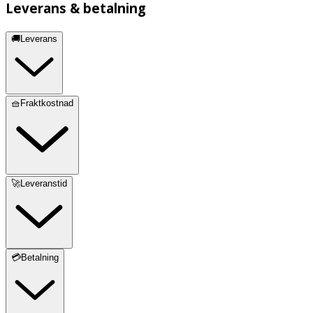
Leverans & betalning
🚚Leverans
🧺Fraktkostnad
🚀Leveranstid
💳Betalning