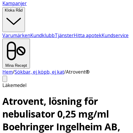
Kampanjer
Kloka Råd
Varumärken
Kundklubb
Tjänster
Hitta apotek
Kundservice
Mina Recept
Hem
/
Sökbar, ej köpb, ej kat
/
Atrovent®
Läkemedel
Atrovent, lösning för
nebulisator 0,25 mg/ml
Boehringer Ingelheim AB,