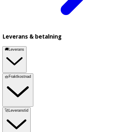
Leverans & betalning
🚚Leverans
🧺Fraktkostnad
🚀Leveranstid