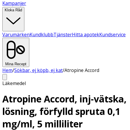
Kampanjer
Kloka Råd
Varumärken
Kundklubb
Tjänster
Hitta apotek
Kundservice
Mina Recept
Hem
/
Sökbar, ej köpb, ej kat
/
Atropine Accord
Läkemedel
Atropine Accord, inj-vätska,
lösning, förfylld spruta 0,1
mg/ml, 5 milliliter