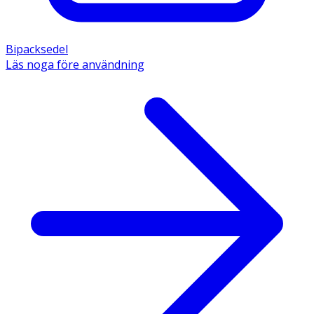
Bipacksedel
Läs noga före användning