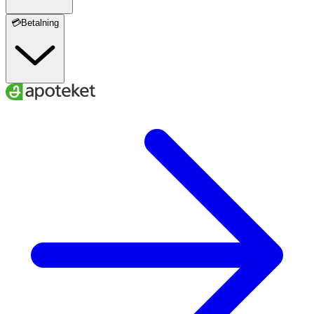
💳Betalning