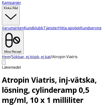
Kampanjer
Kloka Råd
Varumärken
Kundklubb
Tjänster
Hitta apotek
Kundservice
Mina Recept
Hem
/
Sökbar, ej köpb, ej kat
/
Atropin Viatris
Läkemedel
Atropin Viatris, inj-vätska,
lösning, cylinderamp 0,5
mg/ml, 10 x 1 milliliter