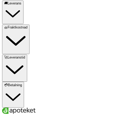
🚚Leverans
🧺Fraktkostnad
🚀Leveranstid
💳Betalning