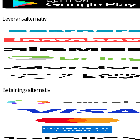
Leveransalternativ
Betalningsalternativ