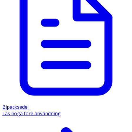
Bipacksedel
Läs noga före användning