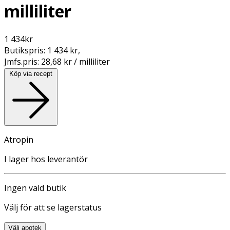
milliliter
1 434
kr
Butikspris:
1 434 kr
,
Jmfs.pris:
28,68 kr / milliliter
Köp via recept
Atropin
I lager hos leverantör
Ingen vald butik
Välj för att se lagerstatus
Välj apotek