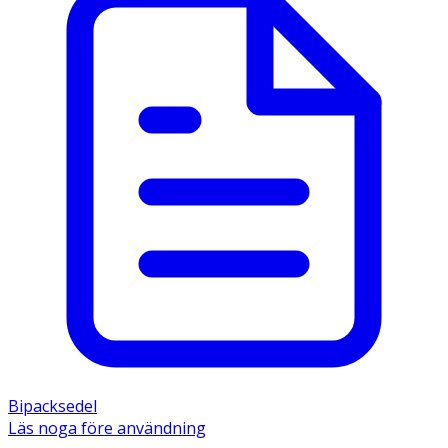
Bipacksedel
Läs noga före användning