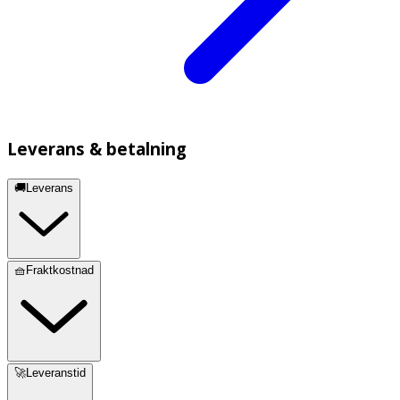
Leverans & betalning
🚚Leverans
🧺Fraktkostnad
🚀Leveranstid