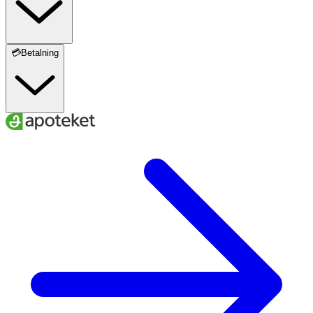
💳Betalning