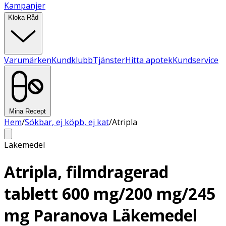
Kampanjer
Kloka Råd
Varumärken
Kundklubb
Tjänster
Hitta apotek
Kundservice
Mina Recept
Hem
/
Sökbar, ej köpb, ej kat
/
Atripla
Läkemedel
Atripla, filmdragerad
tablett 600 mg/200 mg/245
mg Paranova Läkemedel