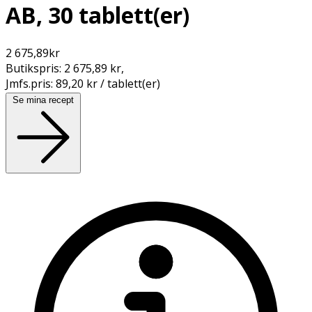
AB, 30 tablett(er)
2 675,89
kr
Butikspris:
2 675,89 kr
,
Jmfs.pris:
89,20 kr / tablett(er)
Se mina recept