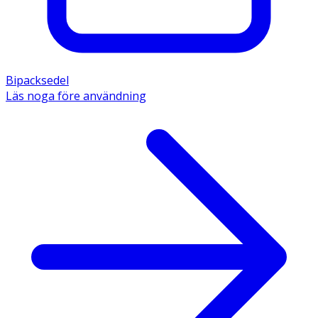
Bipacksedel
Läs noga före användning