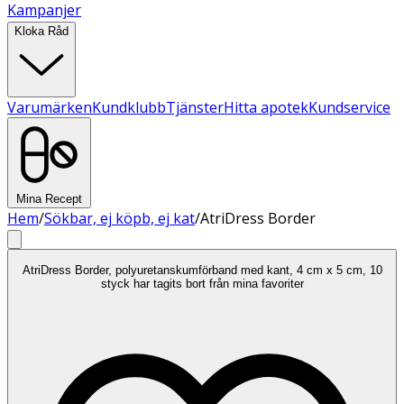
Kampanjer
Kloka Råd
Varumärken
Kundklubb
Tjänster
Hitta apotek
Kundservice
Mina Recept
Hem
/
Sökbar, ej köpb, ej kat
/
AtriDress Border
AtriDress Border, polyuretanskumförband med kant, 4 cm x 5 cm, 10
styck har tagits bort från mina favoriter