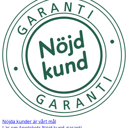
Nöjda kunder är vårt mål
Läs om Apotekets Nöjd kund-garanti