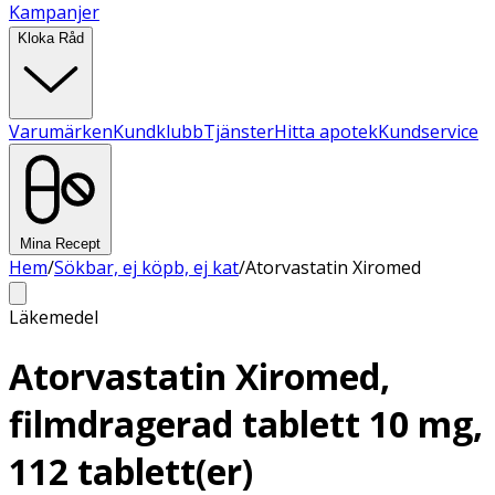
Kampanjer
Kloka Råd
Varumärken
Kundklubb
Tjänster
Hitta apotek
Kundservice
Mina Recept
Hem
/
Sökbar, ej köpb, ej kat
/
Atorvastatin Xiromed
Läkemedel
Atorvastatin Xiromed,
filmdragerad tablett 10 mg,
112 tablett(er)