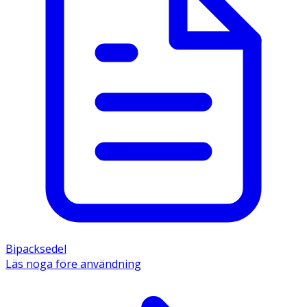
Bipacksedel
Läs noga före användning