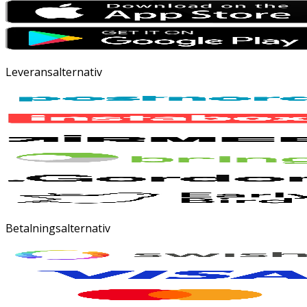
Leveransalternativ
Betalningsalternativ