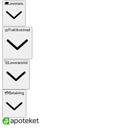
🚚Leverans
🧺Fraktkostnad
🚀Leveranstid
💳Betalning