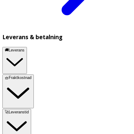
Leverans & betalning
🚚Leverans
🧺Fraktkostnad
🚀Leveranstid