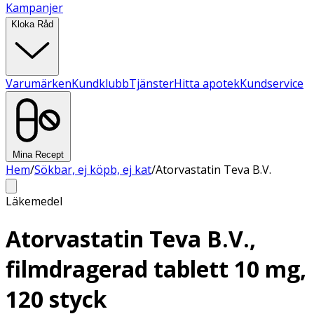
Kampanjer
Kloka Råd
Varumärken
Kundklubb
Tjänster
Hitta apotek
Kundservice
Mina Recept
Hem
/
Sökbar, ej köpb, ej kat
/
Atorvastatin Teva B.V.
Läkemedel
Atorvastatin Teva B.V.,
filmdragerad tablett 10 mg,
120 styck