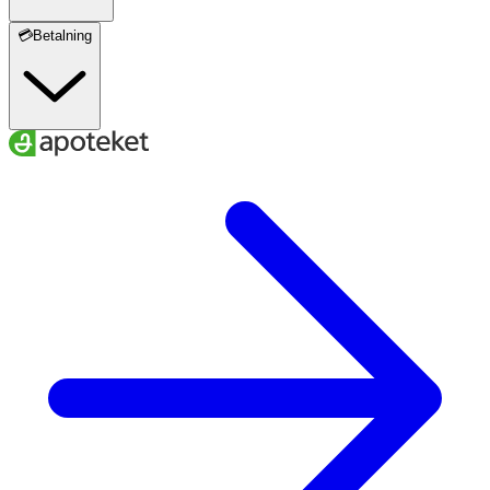
💳Betalning