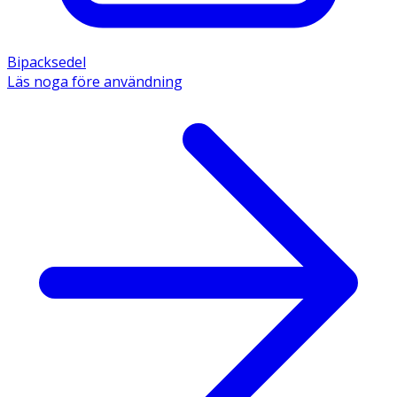
Bipacksedel
Läs noga före användning