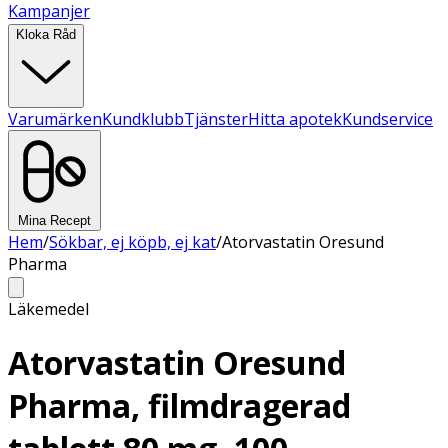
Kampanjer
Kloka Råd
Varumärken
Kundklubb
Tjänster
Hitta apotek
Kundservice
Mina Recept
Hem
/
Sökbar, ej köpb, ej kat
/
Atorvastatin Oresund
Pharma
Läkemedel
Atorvastatin Oresund
Pharma, filmdragerad