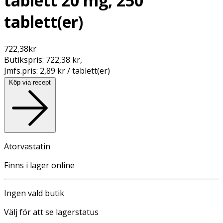
tablett 20 mg, 250
tablett(er)
722,38
kr
Butikspris:
722,38 kr
,
Jmfs.pris:
2,89 kr / tablett(er)
Köp via recept
Atorvastatin
Finns i lager online
Ingen vald butik
Välj för att se lagerstatus