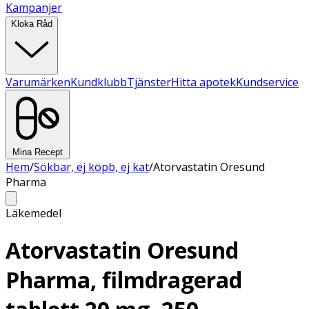
Kampanjer
Kloka Råd
Varumärken
Kundklubb
Tjänster
Hitta apotek
Kundservice
Mina Recept
Hem
/
Sökbar, ej köpb, ej kat
/
Atorvastatin Oresund
Pharma
Läkemedel
Atorvastatin Oresund
Pharma, filmdragerad