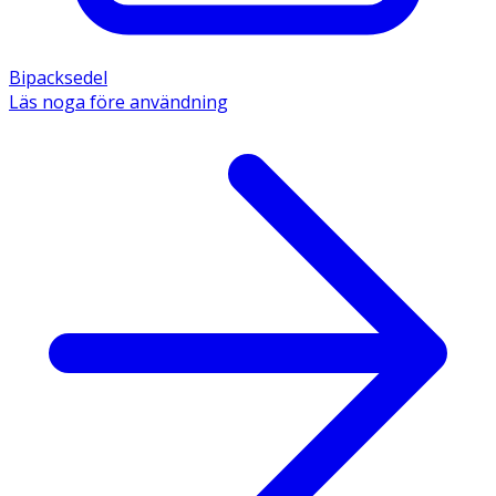
Bipacksedel
Läs noga före användning