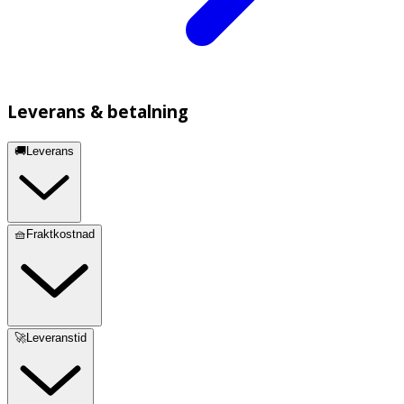
Leverans & betalning
🚚Leverans
🧺Fraktkostnad
🚀Leveranstid