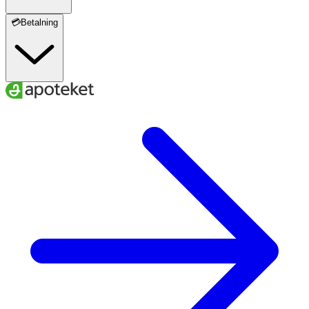
💳Betalning