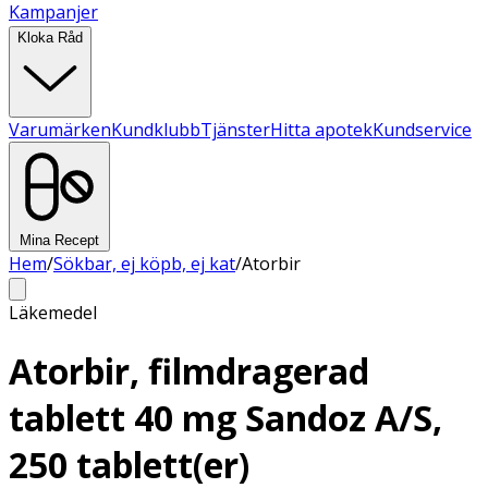
Kampanjer
Kloka Råd
Varumärken
Kundklubb
Tjänster
Hitta apotek
Kundservice
Mina Recept
Hem
/
Sökbar, ej köpb, ej kat
/
Atorbir
Läkemedel
Atorbir, filmdragerad
tablett 40 mg Sandoz A/S,
250 tablett(er)