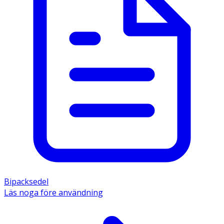
Bipacksedel
Läs noga före användning