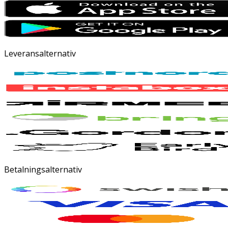
Leveransalternativ
Betalningsalternativ