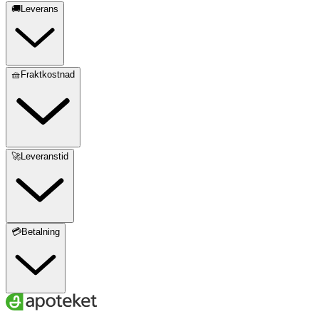
🚚Leverans
🧺Fraktkostnad
🚀Leveranstid
💳Betalning