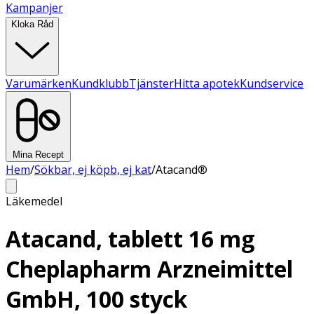
Kampanjer
Kloka Råd
Varumärken
Kundklubb
Tjänster
Hitta apotek
Kundservice
Mina Recept
Hem
/
Sökbar, ej köpb, ej kat
/
Atacand®
Läkemedel
Atacand, tablett 16 mg
Cheplapharm Arzneimittel
GmbH, 100 styck