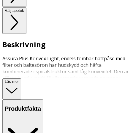
Välj apotek
Beskrivning
Assura Plus Konvex Light, endels tömbar häftpåse med
filter och bältesöron har hudskydd och häfta
kombinerade i spiralstruktur samt låg konvexitet. Den är
i fösta hand avsedd för ileostomiopererade personer.
Läs mer
Konvexiteten ska minska läckagerisken vid t.ex indragen
stomi, stomi i hudplanet eller ojämnheter i huden.
Produktfakta