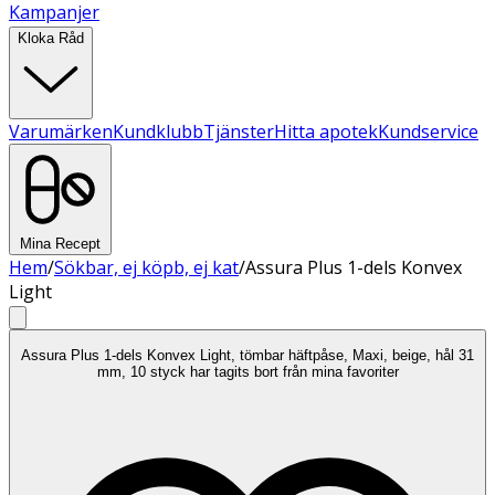
Kampanjer
Kloka Råd
Varumärken
Kundklubb
Tjänster
Hitta apotek
Kundservice
Mina Recept
Hem
/
Sökbar, ej köpb, ej kat
/
Assura Plus 1-dels Konvex
Light
Assura Plus 1-dels Konvex Light, tömbar häftpåse, Maxi, beige, hål 31
mm, 10 styck har tagits bort från mina favoriter