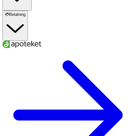
💳Betalning