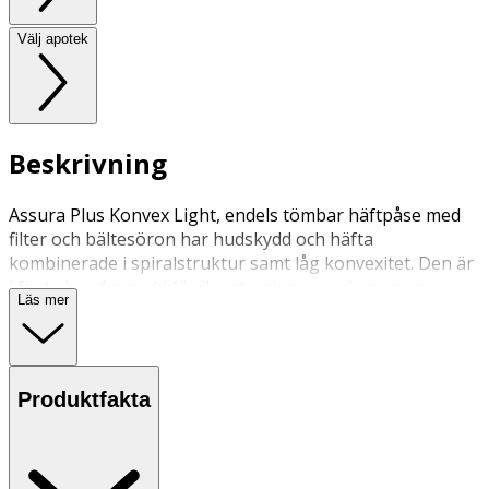
Välj apotek
Beskrivning
Assura Plus Konvex Light, endels tömbar häftpåse med
filter och bältesöron har hudskydd och häfta
kombinerade i spiralstruktur samt låg konvexitet. Den är
i fösta hand avsedd för ileostomiopererade personer.
Läs mer
Konvexiteten ska minska läckagerisken vid t.ex indragen
stomi, stomi i hudplanet eller ojämnheter i huden.
Produktfakta