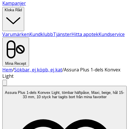
Kampanjer
Kloka Råd
Varumärken
Kundklubb
Tjänster
Hitta apotek
Kundservice
Mina Recept
Hem
/
Sökbar, ej köpb, ej kat
/
Assura Plus 1-dels Konvex
Light
Assura Plus 1-dels Konvex Light, tömbar häftpåse, Maxi, beige, hål 15-
33 mm, 10 styck har tagits bort från mina favoriter