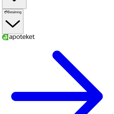
💳Betalning