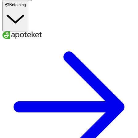
💳Betalning