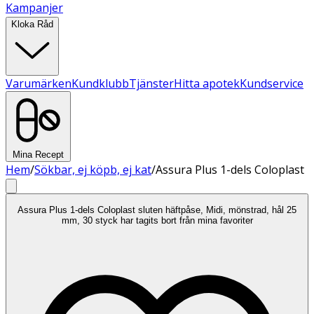
Kampanjer
Kloka Råd
Varumärken
Kundklubb
Tjänster
Hitta apotek
Kundservice
Mina Recept
Hem
/
Sökbar, ej köpb, ej kat
/
Assura Plus 1-dels Coloplast
Assura Plus 1-dels Coloplast sluten häftpåse, Midi, mönstrad, hål 25
mm, 30 styck har tagits bort från mina favoriter