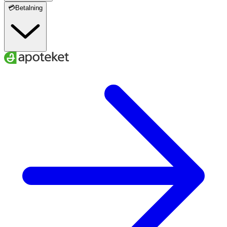
💳Betalning