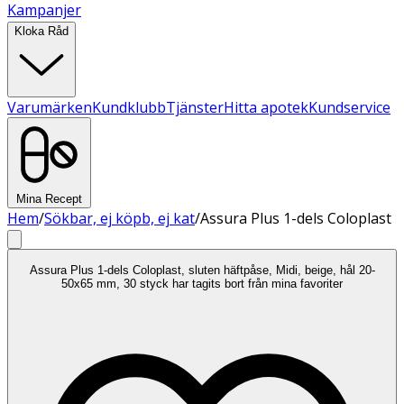
Kampanjer
Kloka Råd
Varumärken
Kundklubb
Tjänster
Hitta apotek
Kundservice
Mina Recept
Hem
/
Sökbar, ej köpb, ej kat
/
Assura Plus 1-dels Coloplast
Assura Plus 1-dels Coloplast, sluten häftpåse, Midi, beige, hål 20-
50x65 mm, 30 styck har tagits bort från mina favoriter