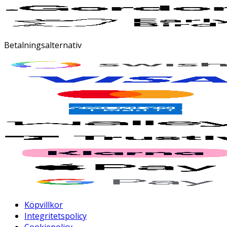
Betalningsalternativ
Köpvillkor
Integritetspolicy
Cookiepolicy