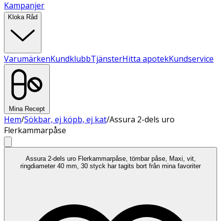
Kampanjer
Kloka Råd
Varumärken
Kundklubb
Tjänster
Hitta apotek
Kundservice
Mina Recept
Hem
/
Sökbar, ej köpb, ej kat
/
Assura 2-dels uro
Flerkammarpåse
Assura 2-dels uro Flerkammarpåse, tömbar påse, Maxi, vit,
ringdiameter 40 mm, 30 styck har tagits bort från mina favoriter