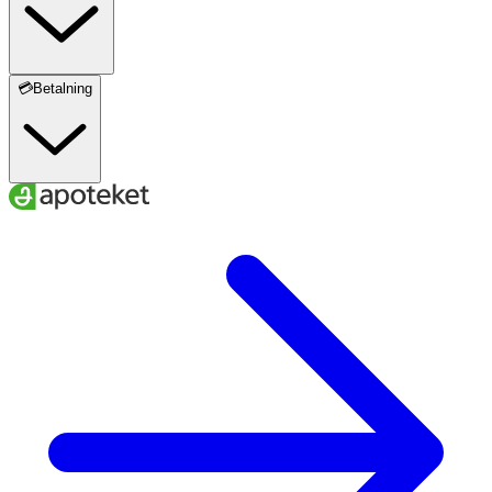
💳Betalning