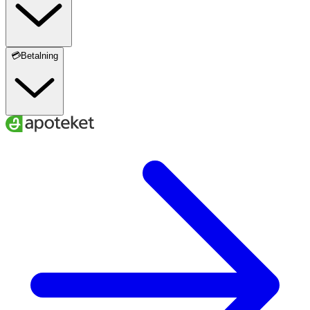
💳Betalning