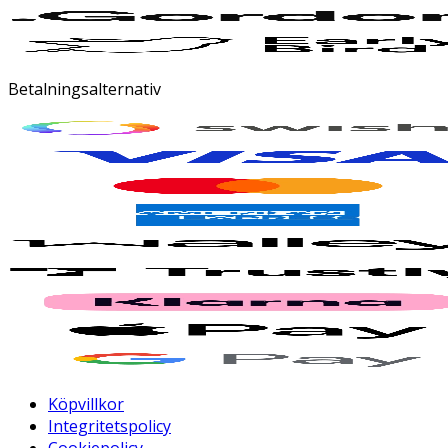
Betalningsalternativ
Köpvillkor
Integritetspolicy
Cookiepolicy