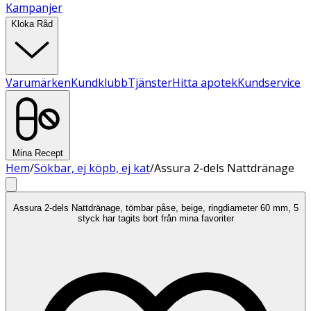
Kampanjer
Kloka Råd
Varumärken
Kundklubb
Tjänster
Hitta apotek
Kundservice
Mina Recept
Hem
/
Sökbar, ej köpb, ej kat
/
Assura 2-dels Nattdränage
Assura 2-dels Nattdränage, tömbar påse, beige, ringdiameter 60 mm, 5
styck har tagits bort från mina favoriter