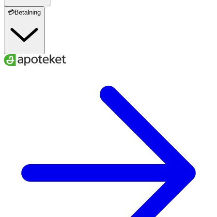
💳Betalning