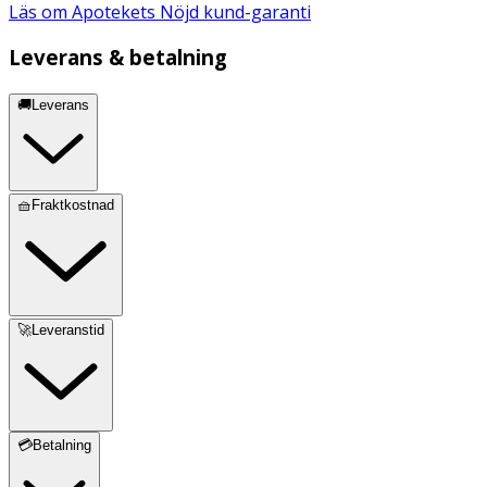
Läs om Apotekets Nöjd kund-garanti
Leverans & betalning
🚚Leverans
🧺Fraktkostnad
🚀Leveranstid
💳Betalning