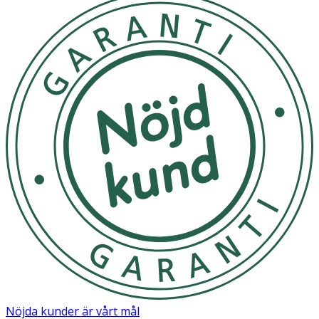
Nöjda kunder är vårt mål