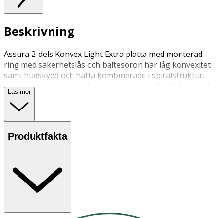
Beskrivning
Assura 2-dels Konvex Light Extra platta med monterad
ring med säkerhetslås och bältesöron har låg konvexitet
samt hudskydd och häfta kombinerade i spiralstruktur.
Konvexiteten är avsedd att minska risken för läckage vid
Läs mer
t.ex. indragen stomi, stomi i hudplanet eller ojämnheter i
huden. Plattan kan användas till alla Assura och Assura
Plus 2-dels påsar. Den kan bäras med bälte
Produktfakta