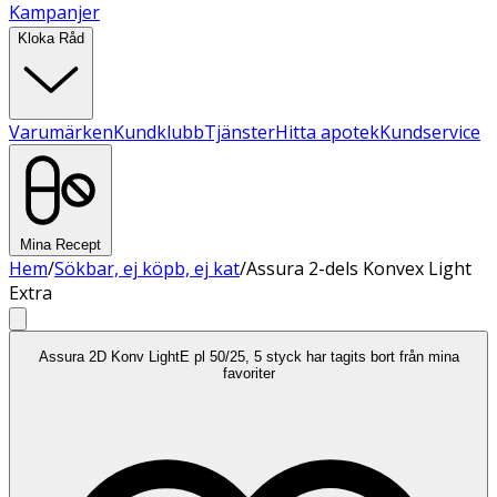
Kampanjer
Kloka Råd
Varumärken
Kundklubb
Tjänster
Hitta apotek
Kundservice
Mina Recept
Hem
/
Sökbar, ej köpb, ej kat
/
Assura 2-dels Konvex Light
Extra
Assura 2D Konv LightE pl 50/25, 5 styck har tagits bort från mina
favoriter