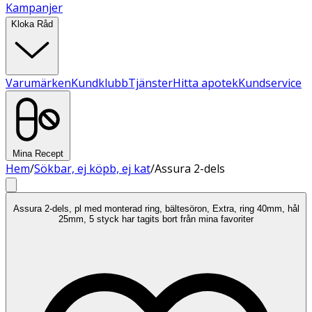
Kampanjer
Kloka Råd
Varumärken
Kundklubb
Tjänster
Hitta apotek
Kundservice
Mina Recept
Hem
/
Sökbar, ej köpb, ej kat
/
Assura 2-dels
Assura 2-dels, pl med monterad ring, bältesöron, Extra, ring 40mm, hål
25mm, 5 styck har tagits bort från mina favoriter