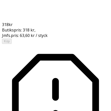
318
kr
Butikspris:
318 kr
,
Jmfs.pris:
63,60 kr / styck
Köp