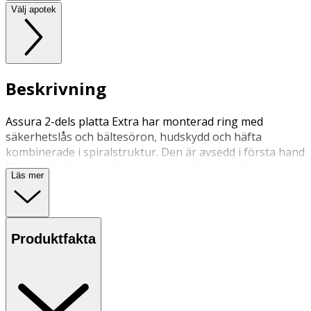
Välj apotek
Beskrivning
Assura 2-dels platta Extra har monterad ring med
säkerhetslås och bältesöron, hudskydd och häfta
kombinerade i spiralstruktur. Den är avsedd i första hand
för urostomiopererade personer och kan endast
Läs mer
användas till Assura 2-dels påse, Assura Plus 2-dels påse
och Assura Plus 2-dels påse med Hide–away utlopp. Kan
bäras med bälte.
Produktfakta