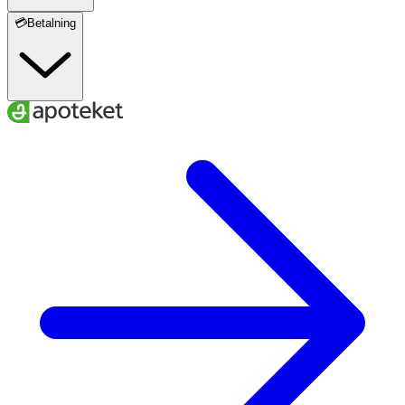
💳Betalning