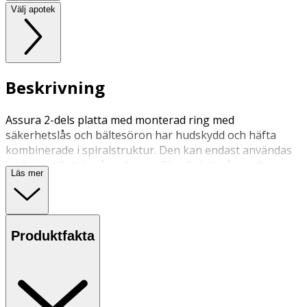
Välj apotek
Beskrivning
Assura 2-dels platta med monterad ring med
säkerhetslås och bältesöron har hudskydd och häfta
kombinerade i spiralstruktur. Den kan endast användas
till Assura 2-dels påse, Assura Plus 2-dels påse och
Läs mer
Assura Plus 2-dels påse med Hide-away utlopp. Plattan
kan bäras med bälte.
Produktfakta