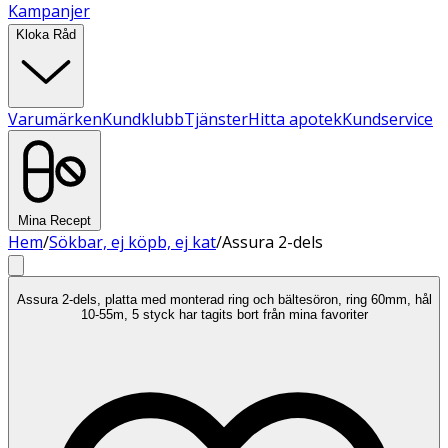
Kampanjer
Kloka Råd
Varumärken
Kundklubb
Tjänster
Hitta apotek
Kundservice
Mina Recept
Hem
/
Sökbar, ej köpb, ej kat
/
Assura 2-dels
Assura 2-dels, platta med monterad ring och bältesöron, ring 60mm, hål
10-55m, 5 styck har tagits bort från mina favoriter