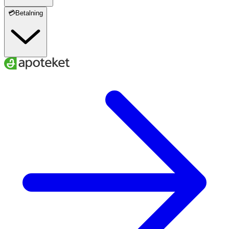
💳Betalning