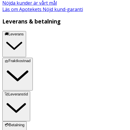
Nöjda kunder är vårt mål
Läs om Apotekets Nöjd kund-garanti
Leverans & betalning
🚚Leverans
🧺Fraktkostnad
🚀Leveranstid
💳Betalning