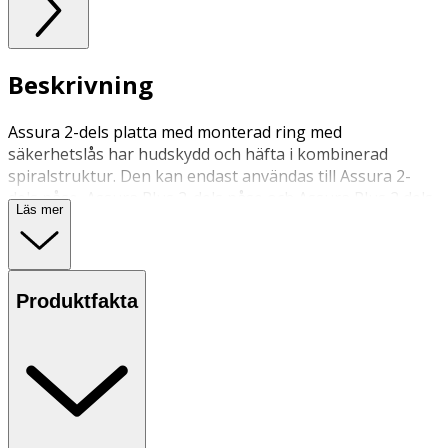
Beskrivning
Assura 2-dels platta med monterad ring med
säkerhetslås har hudskydd och häfta i kombinerad
spiralstruktur. Den kan endast användas till Assura 2-
dels påse, Assura Plus 2-dels påse och Assura Plus 2 dels
Läs mer
påse med Hide–away utlopp. Denna platta är utan
bältesöron och är avsedd för personer som inte
använder bälte.
Produktfakta