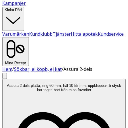
Kampanjer
Kloka Råd
Varumärken
Kundklubb
Tjänster
Hitta apotek
Kundservice
Mina Recept
Hem
/
Sökbar, ej köpb, ej kat
/
Assura 2-dels
Assura 2-dels platta, ring 60 mm, hål 10-55 mm, uppklippbar, 5 styck
har tagits bort från mina favoriter