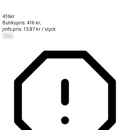
416
kr
Butikspris:
416 kr
,
Jmfs.pris:
13,87 kr / styck
Köp