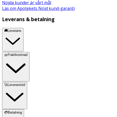
Nöjda kunder är vårt mål
Läs om Apotekets Nöjd kund-garanti
Leverans & betalning
🚚Leverans
🧺Fraktkostnad
🚀Leveranstid
💳Betalning