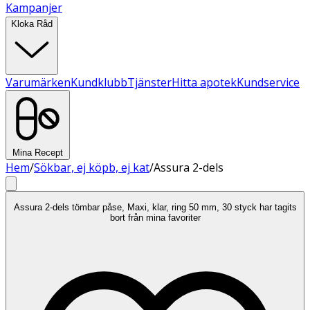
Kampanjer
Kloka Råd
Varumärken
Kundklubb
Tjänster
Hitta apotek
Kundservice
Mina Recept
Hem
/
Sökbar, ej köpb, ej kat
/
Assura 2-dels
Assura 2-dels tömbar påse, Maxi, klar, ring 50 mm, 30 styck har tagits
bort från mina favoriter