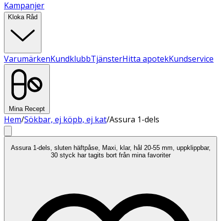
Kampanjer
Kloka Råd
Varumärken
Kundklubb
Tjänster
Hitta apotek
Kundservice
Mina Recept
Hem
/
Sökbar, ej köpb, ej kat
/
Assura 1-dels
Assura 1-dels, sluten häftpåse, Maxi, klar, hål 20-55 mm, uppklippbar,
30 styck har tagits bort från mina favoriter