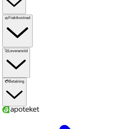
🧺Fraktkostnad
🚀Leveranstid
💳Betalning