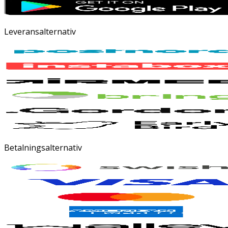
Leveransalternativ
Betalningsalternativ