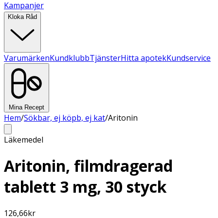
Kampanjer
Kloka Råd
Varumärken
Kundklubb
Tjänster
Hitta apotek
Kundservice
Mina Recept
Hem
/
Sökbar, ej köpb, ej kat
/
Aritonin
Läkemedel
Aritonin, filmdragerad
tablett 3 mg, 30 styck
126,66
kr