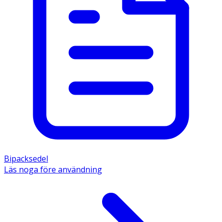
Bipacksedel
Läs noga före användning