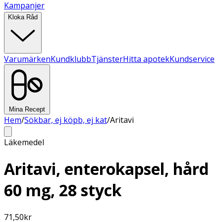
Kampanjer
Kloka Råd
Varumärken
Kundklubb
Tjänster
Hitta apotek
Kundservice
Mina Recept
Hem
/
Sökbar, ej köpb, ej kat
/
Aritavi
Läkemedel
Aritavi, enterokapsel, hård
60 mg, 28 styck
71,50
kr