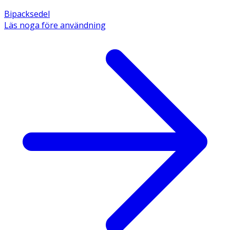
Bipacksedel
Läs noga före användning