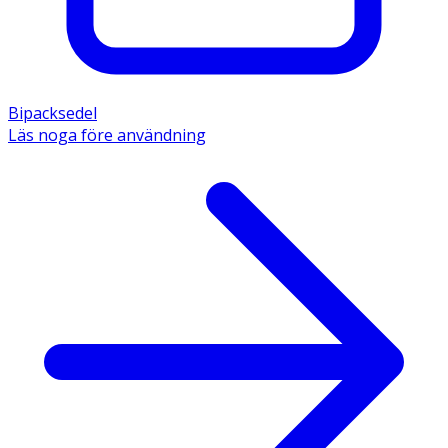
Bipacksedel
Läs noga före användning