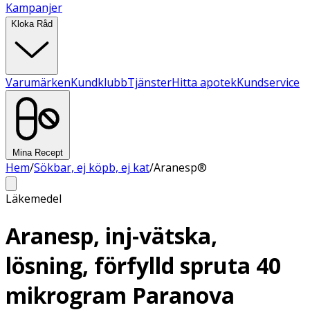
Kampanjer
Kloka Råd
Varumärken
Kundklubb
Tjänster
Hitta apotek
Kundservice
Mina Recept
Hem
/
Sökbar, ej köpb, ej kat
/
Aranesp®
Läkemedel
Aranesp, inj-vätska,
lösning, förfylld spruta 40
mikrogram Paranova