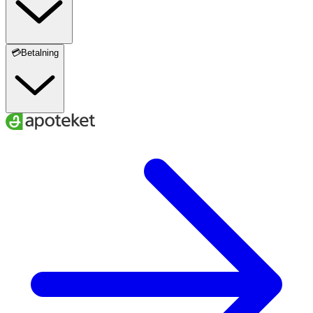
💳Betalning