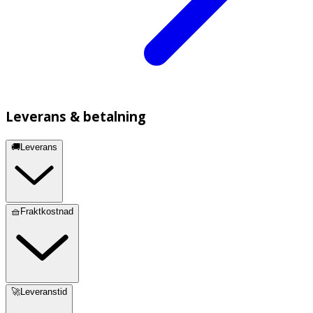
Leverans & betalning
🚚Leverans
🧺Fraktkostnad
🚀Leveranstid