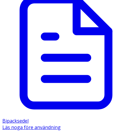
Bipacksedel
Läs noga före användning