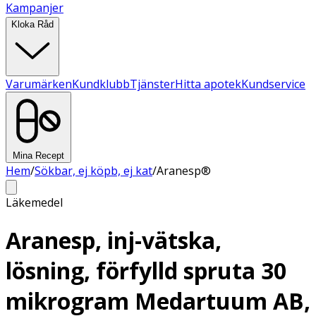
Kampanjer
Kloka Råd
Varumärken
Kundklubb
Tjänster
Hitta apotek
Kundservice
Mina Recept
Hem
/
Sökbar, ej köpb, ej kat
/
Aranesp®
Läkemedel
Aranesp, inj-vätska,
lösning, förfylld spruta 30
mikrogram Medartuum AB,