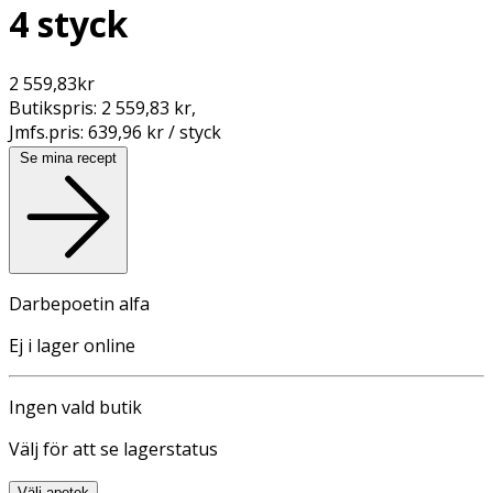
4 styck
2 559,83
kr
Butikspris:
2 559,83 kr
,
Jmfs.pris:
639,96 kr / styck
Se mina recept
Darbepoetin alfa
Ej i lager online
Ingen vald butik
Välj för att se lagerstatus
Välj apotek