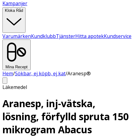
Kampanjer
Kloka Råd
Varumärken
Kundklubb
Tjänster
Hitta apotek
Kundservice
Mina Recept
Hem
/
Sökbar, ej köpb, ej kat
/
Aranesp®
Läkemedel
Aranesp, inj-vätska,
lösning, förfylld spruta 150
mikrogram Abacus