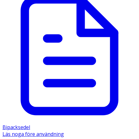
Bipacksedel
Läs noga före användning