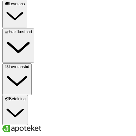
🚚Leverans
🧺Fraktkostnad
🚀Leveranstid
💳Betalning