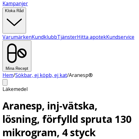
Kampanjer
Kloka Råd
Varumärken
Kundklubb
Tjänster
Hitta apotek
Kundservice
Mina Recept
Hem
/
Sökbar, ej köpb, ej kat
/
Aranesp®
Läkemedel
Aranesp, inj-vätska,
lösning, förfylld spruta 130
mikrogram, 4 styck