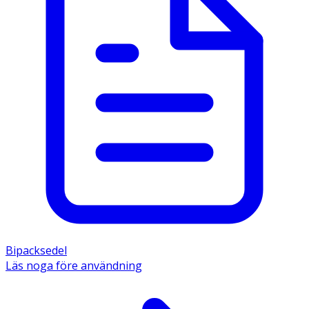
Bipacksedel
Läs noga före användning