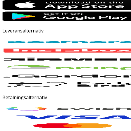
Leveransalternativ
Betalningsalternativ