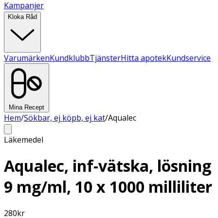
Kampanjer
Kloka Råd
Varumärken
Kundklubb
Tjänster
Hitta apotek
Kundservice
Mina Recept
Hem
/
Sökbar, ej köpb, ej kat
/
Aqualec
Läkemedel
Aqualec, inf-vätska, lösning
9 mg/ml, 10 x 1000 milliliter
280
kr