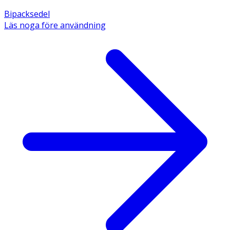
Bipacksedel
Läs noga före användning