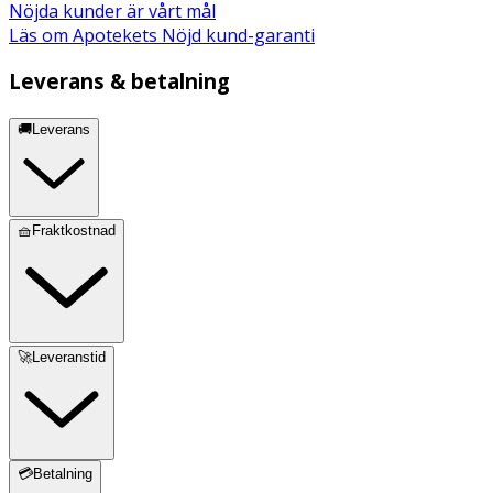
Nöjda kunder är vårt mål
Läs om Apotekets Nöjd kund-garanti
Leverans & betalning
🚚Leverans
🧺Fraktkostnad
🚀Leveranstid
💳Betalning