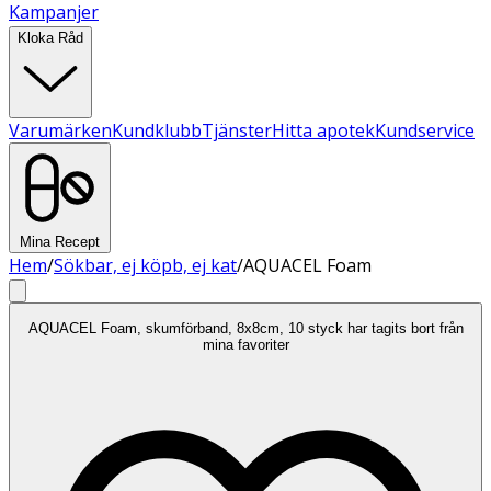
Kampanjer
Kloka Råd
Varumärken
Kundklubb
Tjänster
Hitta apotek
Kundservice
Mina Recept
Hem
/
Sökbar, ej köpb, ej kat
/
AQUACEL Foam
AQUACEL Foam, skumförband, 8x8cm, 10 styck har tagits bort från
mina favoriter