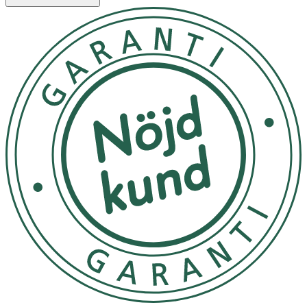
storlek.
Avlägsnande
Förbandet bör bytas när det är kliniskt indikerat (läckage,
blödning, tilltagande smärta eller misstanke om
infektion). AQUACEL® Foam förband kan sitta på i upp till
7 dagar.
Såret rengöres med lämpliga intervaller och enligt lokala
rutiner. Vid avlägsnande av förbandet, tryck försiktigt ner
huden vid ett av hörn på förbandet och lossa hörnet.
Upprepa momentet tills alla hörn är lossade. Lyft
försiktigt bort förbandet.