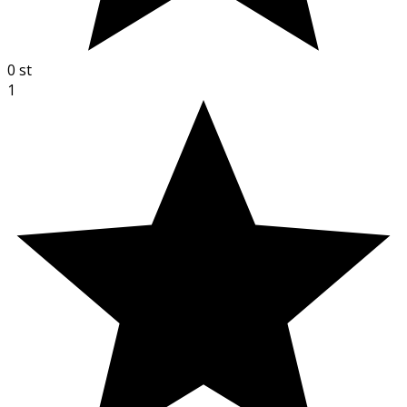
0
st
1