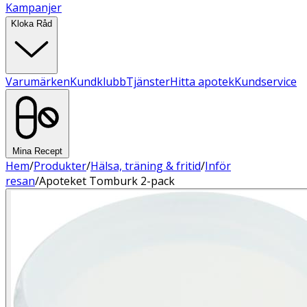
Kampanjer
Kloka Råd
Varumärken
Kundklubb
Tjänster
Hitta apotek
Kundservice
Mina Recept
Hem
/
Produkter
/
Hälsa, träning & fritid
/
Inför
resan
/
Apoteket Tomburk 2-pack