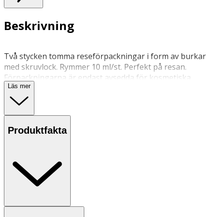
Beskrivning
Två stycken tomma reseförpackningar i form av burkar
med skruvlock. Rymmer 10 ml/st. Perfekt på resan.
Förpackningarna är endast avsedda för kosmetiska
Läs mer
produkter.
Produktfakta