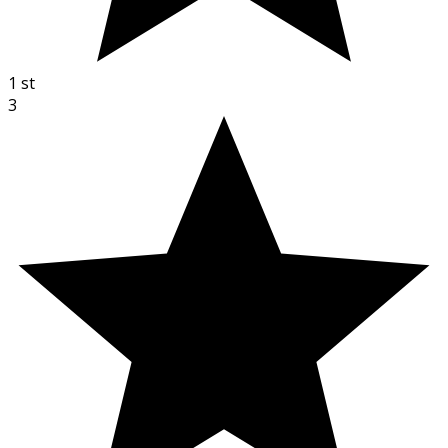
1
st
3