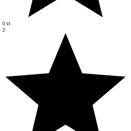
0
st
2