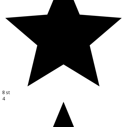
8
st
4