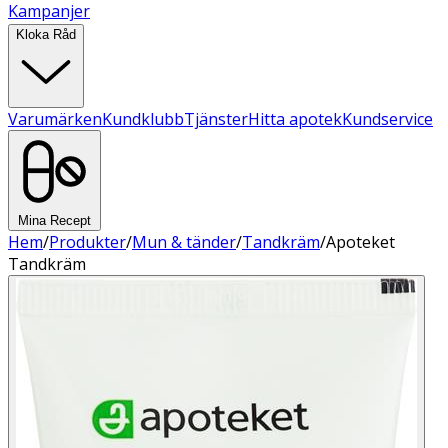
Kampanjer
Kloka Råd
Varumärken
Kundklubb
Tjänster
Hitta apotek
Kundservice
Mina Recept
Hem
/
Produkter
/
Mun & tänder
/
Tandkräm
/
Apoteket
Tandkräm