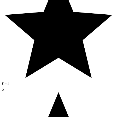
0
st
2