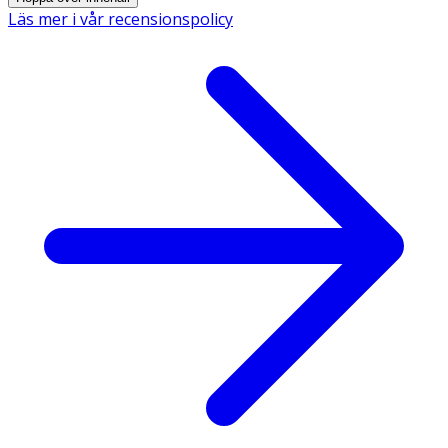
tandkräm per tillfälle.
Läs mer i vår recensionspolicy
· Byt tandborste ofta eftersom en sliten tandborste
inte rengör lika effektivt.
· Komplettera gärna med mellanrumsrengöring och
fluorskölj.
· Följ anvisningarna på produkten/bruksanvisningen.
Förvaring
· Förvaras i rumstemperatur utom räckhåll för små
barn.
· Bäst före-märkning finns tryckt i tubens svets.
Innehåll
Aqua, Hydrated Silica, Sorbitol, Glycerin, Calcium
Carbonate, Sodium Lauryl Sulfate, Sodium
Monofluorophosphate, Cellulose Gum, Sodium