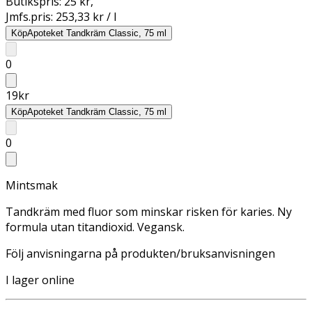
Butikspris:
25 kr
,
Jmfs.pris:
253,33 kr / l
Köp
Apoteket Tandkräm Classic, 75 ml
0
19
kr
Köp
Apoteket Tandkräm Classic, 75 ml
0
Mintsmak
Tandkräm med fluor som minskar risken för karies. Ny
formula utan titandioxid. Vegansk.
Följ anvisningarna på produkten/bruksanvisningen
I lager online