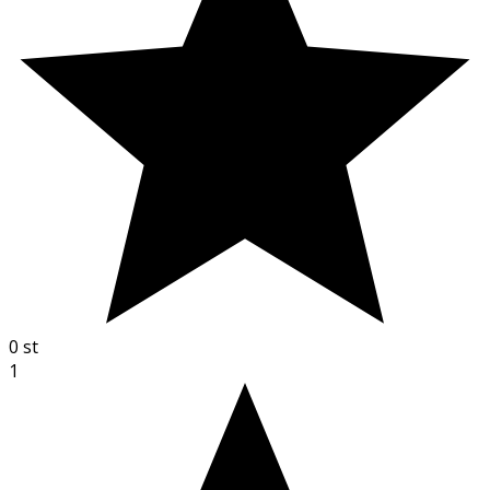
0
st
1