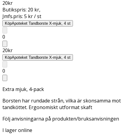
20
kr
Butikspris:
20 kr
,
Jmfs.pris:
5 kr / st
Köp
Apoteket Tandborste X-mjuk, 4 st
0
20
kr
Köp
Apoteket Tandborste X-mjuk, 4 st
0
Extra mjuk, 4-pack
Borsten har rundade strån, vilka är skonsamma mot
tandköttet. Ergonomiskt utformat skaft
Följ anvisningarna på produkten/bruksanvisningen
I lager online