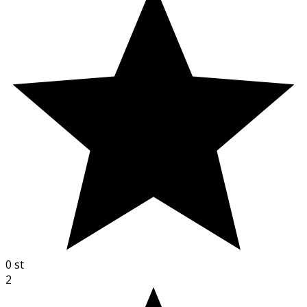
0
st
2