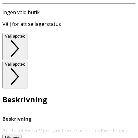
Ingen vald butik
Välj för att se lagerstatus
Välj apotek
Välj apotek
Beskrivning
Beskrivning
Apoteket Extra Mjuk tandborste är en
tandborste
med
rundade strån, vilket möjliggör en skonsam och effektiv
Läs mer