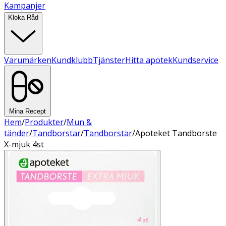
Kampanjer
Kloka Råd
Varumärken
Kundklubb
Tjänster
Hitta apotek
Kundservice
Mina Recept
Hem
/
Produkter
/
Mun &
tänder
/
Tandborstar
/
Tandborstar
/
Apoteket Tandborste
X-mjuk 4st