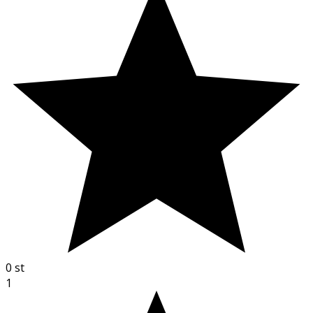
0
st
1