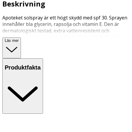
Beskrivning
Apoteket solspray är ett högt skydd med spf 30. Sprayen
innehåller bla glycerin, rapsolja och vitamin E. Den är
dermatologiskt testad, extra vattenresistent och
oparfymerad och passar de flesta. Fotostabilt skydd som
Läs mer
absorberas snabbt utan att kladda. Sprayen underlättar
applicering och kan sprayas upp och ner. Relaterat
sortiment: solskydd, solkräm, solcreme, sollotion,
solkräm, solspray.
Produktfakta
Applicera rikligt med solskyddsmedel redan innan du går
ut. Varje spraytryck räcker till en yta motsvarande en
vuxen handflata. För lite solskyddsmedel ger avsevärt
sämre skydd. Det är viktigt att applicera ofta, speciellt om
man svettas eller vid bad/-handdukstorkning. Vistas inte
för länge i solen, även om du använder solskyddsmedel.
Överdriven solning kan ge hudskador. Utsätt inte små
barn för direkt sol. För att undvika missfärgning av textil,
smörj in dig i god tid innan du tar på dig kläder.