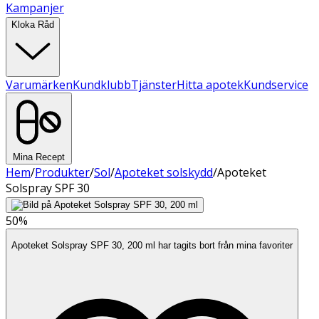
Kampanjer
Kloka Råd
Varumärken
Kundklubb
Tjänster
Hitta apotek
Kundservice
Mina Recept
Hem
/
Produkter
/
Sol
/
Apoteket solskydd
/
Apoteket
Solspray SPF 30
50%
Apoteket Solspray SPF 30, 200 ml har tagits bort från mina favoriter