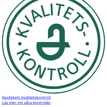
Apotekets kvalitetskontroll
Läs mer om våra kontroller