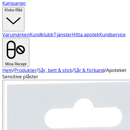
Kampanjer
Kloka Råd
Varumärken
Kundklubb
Tjänster
Hitta apotek
Kundservice
Mina Recept
Hem
/
Produkter
/
Sår, bett & stick
/
Sår & förband
/
Apoteket
Sensitive plåster