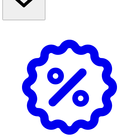
· Hudvänligt och andande non-woven-material
· God häftförmåga, skonsamt att ta bort
· Klippbart – anpassa storleken efter behov
· Mått: 10 ark à 10 × 6 cm (totalt 1 m × 6 cm)
Användning
· Rengör såret vid behov och torka huden helt torr.
· Klipp till önskad storlek och applicera.
· Byt plåster när det blivit blött eller smutsigt.
· Följ alltid anvisningarna på förpackningen. Vid
allvarlig incident kontakta tillverkaren eller behörig
myndighet.
Förvaring
Förvaras torrt i rumstemperatur