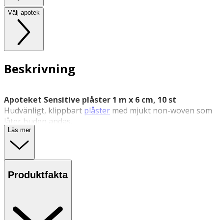
Välj apotek
Beskrivning
Apoteket Sensitive plåster 1 m x 6 cm, 10 st
Hudvänligt, klippbart
plåster
med mjukt non-woven som
låter huden andas.
Läs mer
Plåster för känslig hud med extra mjukt ytskikt i non-
woven-material. Låter huden andas, har god häftförmåga
och är skonsamt att avlägsna. Levereras som ark som
klipps till önskad storlek. Total längd motsvarar 1 meter
Produktfakta
(10 ark à 10 × 6 cm).
Egenskaper