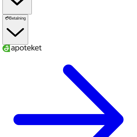
💳Betalning